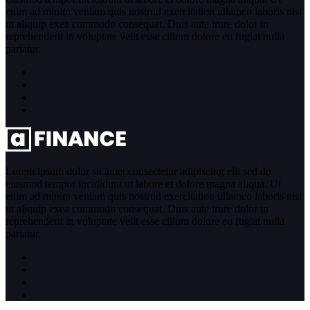
enim ad minim veniam quis nostrud exercitation ullamco laboris nisi
ut aliquip exea commodo consequat. Duis aute irure dolor in
reprehenderit in voluptate velit esse cillum dolore eu fugiat nulla
pariatur.
Lorem ipsum dolor sit amet consectetur adipiscing elit sed do
eiusmod tempor incididunt ut labore et dolore magna aliqua. Ut
enim ad minim veniam quis nostrud exercitation ullamco laboris nisi
ut aliquip exea commodo consequat. Duis aute irure dolor in
reprehenderit in voluptate velit esse cillum dolore eu fugiat nulla
pariatur.